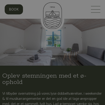
BOOK
Oplev stemningen med et ø-
ophold
Vi tilbyder overnatning på vores lyse dobbeltværelser, i weekender
& til musikarrangementer er det en god ide at tage ørepropper
med, det er et gammelt, lydt hus. Lad ø-tempoet sænke sig, hos