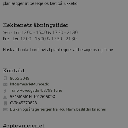
planlægger at besøge os tæt på lukketid.
Køkkenets åbningstider
Søn - Tor: 12.00 - 15.00 & 17.30 - 21.30
Fre - Lør: 12.00 - 15.00 & 17.30 - 21.30
Husk at booke bord, hvis I planlægger at besøge os og Tunø
Kontakt
8655 3049
Info@mejeriet-tunoe.dk
Tunø Hovedgade 4, 8799 Tunø
55° 56' 56'' N, 10° 26' 50'' Ø
CVR: 45370828
Du kan også tage færgen fra Hou Havn, bestil din billet her
#oplevmejeriet