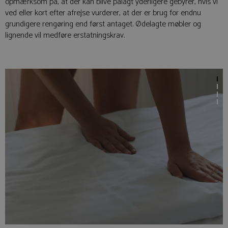
opmærksom på, at der kan blive pålagt yderligere gebyrer, hvis vi
ved eller kort efter afrejse vurderer, at der er brug for endnu
grundigere rengøring end først antaget. Ødelagte møbler og
lignende vil medføre erstatningskrav.