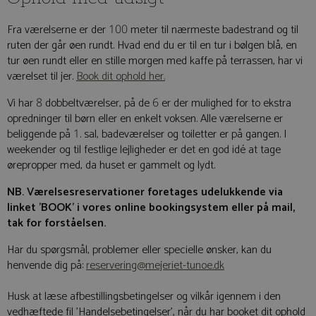
Fra værelserne er der 100 meter til nærmeste badestrand og til
ruten der går øen rundt. Hvad end du er til en tur i bølgen blå, en
tur øen rundt eller en stille morgen med kaffe på terrassen, har vi
værelset til jer.
Book dit ophold her.
Vi har 8 dobbeltværelser, på de 6 er der mulighed for to ekstra
opredninger til børn eller en enkelt voksen. Alle værelserne er
beliggende på 1. sal, badeværelser og toiletter er på gangen. I
weekender og til festlige lejligheder er det en god idé at tage
ørepropper med, da huset er gammelt og lydt.
NB. Værelsesreservationer foretages udelukkende via
linket 'BOOK' i vores online bookingsystem eller på mail,
tak for forståelsen.
Har du spørgsmål, problemer eller specielle ønsker, kan du
henvende dig på:
reservering@mejeriet-tunoe.dk
Husk at læse afbestillingsbetingelser og vilkår igennem i den
vedhæftede fil 'Handelsebetingelser', når du har booket dit ophold