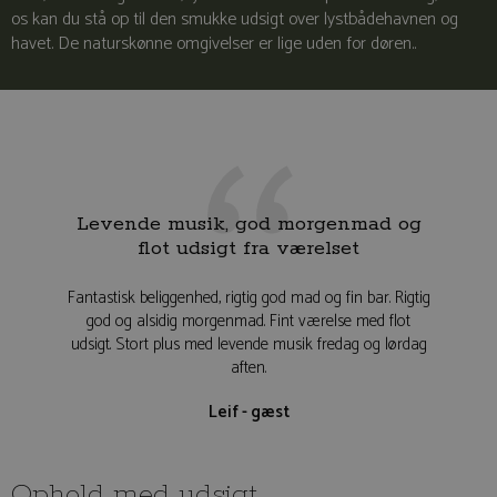
os kan du stå op til den smukke udsigt over lystbådehavnen og
havet. De naturskønne omgivelser er lige uden for døren..
Mejeriet Tunø er et virkelig lækkert
Levende musik, god morgenmad og
Et autentisk ø-ophold får mine
flot udsigt fra værelset
varmeste anbefalinger
sted
Fantastisk beliggenhed, rigtig god mad og fin bar. Rigtig
En tur til Mejeriet kan på det varmeste anbefales.
Autentisk Ø-ophold med god service, dejligt værelse
god og alsidig morgenmad. Fint værelse med flot
udsigt. Stort plus med levende musik fredag og lørdag
og velsmagende mad.
aften.
Camilla - gæst
Leif - gæst
Ophold med udsigt